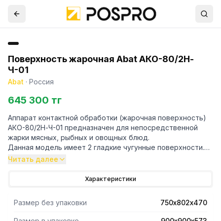
Поверхность жарочная Abat АКО-80/2Н-
Ч-01
Abat
·
Россия
645 300 тг
Аппарат контактной обработки (жарочная поверхность)
АКО-80/2Н-Ч-01 предназначен для непосредственной
жарки мясных, рыбных и овощных блюд.
Данная модель имеет 2 гладкие чугунные поверхности.
Размер каждой поверхности 393x650мм. По периметру
Читать далее
чугунных поверхностей предусмотрен бортик,
позволяющий предотвратить разбрызгивание жира. Для
Характеристики
отвода излишнего тепла и исключения перегрева изделия
имеется воздуховод. 2 лотка для сбора масла и жира.
Размер без упаковки
750х802х470
Боковые, передняя и задняя поверхности изготовлены из
нержавеющей стали. Регулируемые по высоте ножки.
Размер в упаковке
900х900х573