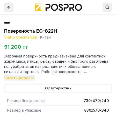
Поверхность EG-822H
Viatto Commercial
·
Китай
91 200 тг
Жарочная поверхность предназначена для контактной
жарки мяса, птицы, рыбы, овощей и быстрого разогрева
полуфабрикатов на предприятиях общественного
питания и торговли. Рабочая поверхность -
комбинированная (1/3 рифленая, 2/3 гладкая).
Читать далее
ПОСТАВЛЯЕТСЯ БЕЗ ВИЛКИ
Характеристики
Размер без упаковки
730х470х240
Размер в упаковке
830х570х340