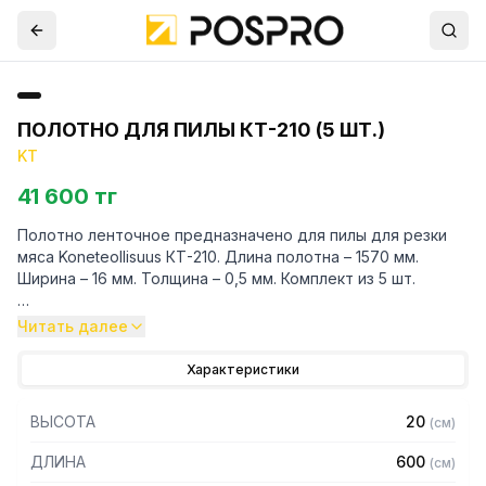
ПОЛОТНО ДЛЯ ПИЛЫ КТ-210 (5 ШТ.)
KT
41 600 тг
Полотно ленточное предназначено для пилы для резки
мяса Koneteollisuus КТ-210. Длина полотна – 1570 мм.
Ширина – 16 мм. Толщина – 0,5 мм. Комплект из 5 шт.
При размещении заказа просим указать серийный номер
Читать далее
миксера.
Характеристики
ВЫСОТА
20
(
см
)
ДЛИНА
600
(
см
)