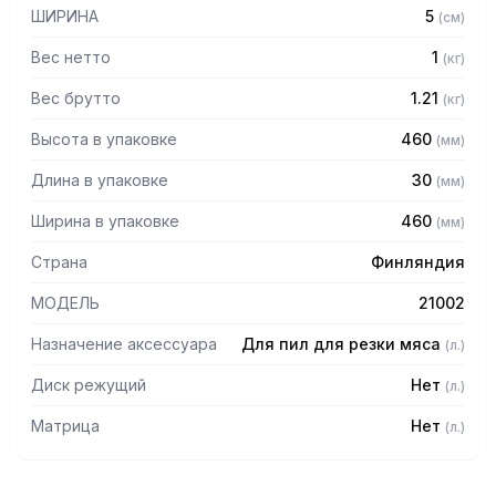
ШИРИНА
5
(
см
)
Вес нетто
1
(
кг
)
Вес брутто
1.21
(
кг
)
Высота в упаковке
460
(
мм
)
Длина в упаковке
30
(
мм
)
Ширина в упаковке
460
(
мм
)
Страна
Финляндия
МОДЕЛЬ
21002
Назначение аксессуара
Для пил для резки мяса
(
л.
)
Диск режущий
Нет
(
л.
)
Матрица
Нет
(
л.
)