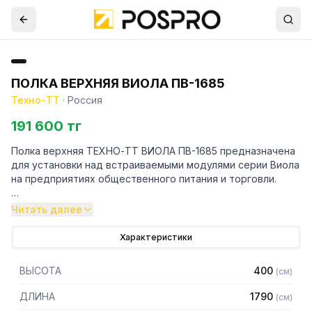
ПОЛКА ВЕРХНЯЯ ВИОЛА ПВ-1685
Техно-ТТ
·
Россия
191 600 тг
Полка верхняя ТЕХНО-ТТ ВИОЛА ПВ-1685 предназначена
для установки над встраиваемыми модулями серии Виола
на предприятиях общественного питания и торговли.
Особенности:
Читать далее
— Полка верхняя из нержавеющей стали марки AISI 304
Характеристики
толщиной 1,2мм и каленого стекла толщиной 8мм, Г-
образная
ВЫСОТА
400
(
см
)
— Поставляется в разобранном виде
— Скрытый монтаж
ДЛИНА
1790
(
см
)