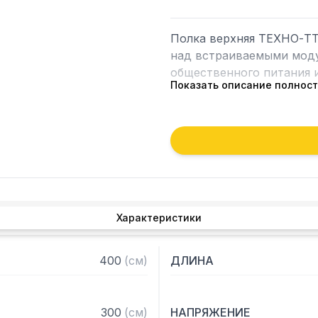
Полка верхняя ТЕХНО-ТТ
над встраиваемыми моду
общественного питания и
Показать описание полнос
Особенности:

— Полка верхняя из нерж
и каленого стекла толщи
— Теплый свет, мощность
— Поставляется в разобр
— Скрытый монтаж
Характеристики
400
(
см
)
ДЛИНА
300
(
см
)
НАПРЯЖЕНИЕ