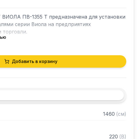
 ВИОЛА ПВ-1355 Т предназначена для установки 
лями серии Виола на предприятиях 
 торговли.

тью
авеющей стали марки AISI 304 толщиной 1,2мм 
Добавить в корзину
ной 8мм, Г-образная

 17,3Вт

анном виде

1460
(
см
)
220
(
В
)