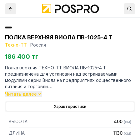
ПОЛКА ВЕРХНЯЯ ВИОЛА ПВ-1025-4 Т
Техно-ТТ
·
Россия
186 400 тг
Полка верхняя ТЕХНО-ТТ ВИОЛА ПВ-1025-4 Т
предназначена для установки над встраиваемыми
модулями серии Виола на предприятиях общественного
питания и торговли.
Читать далее
Особенности:
Характеристики
— Полка верхняя из нержавеющей стали марки AISI 304
толщиной 1,2мм и каленого стекла толщиной 8мм, ТТ-
ВЫСОТА
400
(
см
)
образная
— Теплый свет, мощность 13Вт
ДЛИНА
1130
(
см
)
— Поставляется в разобранном виде