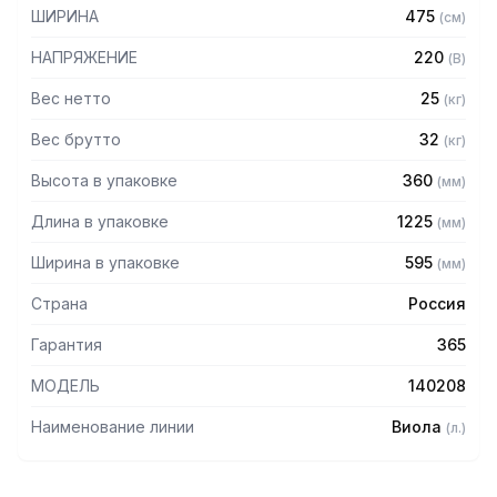
— Скрытый монтаж
ШИРИНА
475
(
см
)
НАПРЯЖЕНИЕ
220
(
В
)
Вес нетто
25
(
кг
)
Вес брутто
32
(
кг
)
Высота в упаковке
360
(
мм
)
Длина в упаковке
1225
(
мм
)
Ширина в упаковке
595
(
мм
)
Страна
Россия
Гарантия
365
МОДЕЛЬ
140208
Наименование линии
Виола
(
л.
)