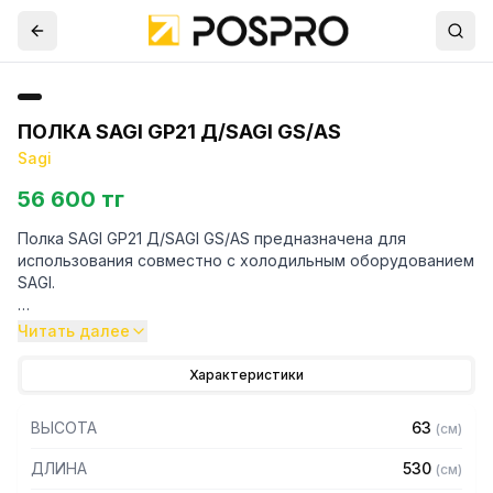
ПОЛКА SAGI GP21 Д/SAGI GS/AS
Sagi
56 600 тг
Полка SAGI GP21 Д/SAGI GS/AS предназначена для
использования совместно с холодильным оборудованием
SAGI.
Особенности:
Читать далее
- Полка с пластиковым покрытием, размер GN2/1
Характеристики
- Для пищевых продуктов
- В комплекте с пластиковыми направляющими.
ВЫСОТА
63
(
см
)
Для уточнения совместимости аксессуаров с
ДЛИНА
530
(
см
)
оборудованием просим обратиться к вашим менеджерам.