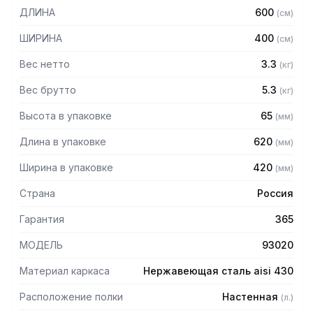
в разобранном виде.
ДЛИНА
600
(
см
)
Особенности:
ШИРИНА
400
(
см
)
— Перфорированная
Вес нетто
3.3
(
кг
)
— Материал: нержавеющая сталь AISI 304 толщиной 0,8
мм
Вес брутто
5.3
(
кг
)
— Разборная
Высота в упаковке
65
(
мм
)
— Болтовое соединение
Длина в упаковке
620
(
мм
)
Ширина в упаковке
420
(
мм
)
Страна
Россия
Гарантия
365
МОДЕЛЬ
93020
Материал каркаса
Нержавеющая сталь aisi 430
Расположение полки
Настенная
(
л.
)