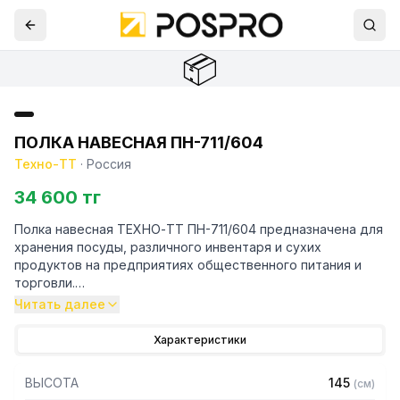
📦
ПОЛКА НАВЕСНАЯ ПН-711/604
Техно-ТТ
·
Россия
34 600 тг
Полка навесная ТЕХНО-ТТ ПН-711/604 предназначена для
хранения посуды, различного инвентаря и сухих
продуктов на предприятиях общественного питания и
торговли.
Читать далее
Навесные полки крепятся к стене при помощи двух
боковых кронштейнов. Кронштейн крепления может быть,
Характеристики
как сверху, так и снизу полки. Полки рекомендуется
крепить к влагоустойчивым поверхностям. Возможно
ВЫСОТА
145
(
см
)
размещение полок одна над другой. Полка поставляется