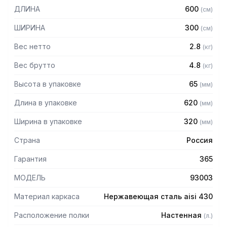
в разобранном виде.
ДЛИНА
600
(
см
)
Особенности:
ШИРИНА
300
(
см
)
— Перфорированная
Вес нетто
2.8
(
кг
)
— Материал: нержавеющая сталь AISI 304 толщиной 0,8
мм
Вес брутто
4.8
(
кг
)
— Разборная
Высота в упаковке
65
(
мм
)
— Болтовое соединение
Длина в упаковке
620
(
мм
)
Ширина в упаковке
320
(
мм
)
Страна
Россия
Гарантия
365
МОДЕЛЬ
93003
Материал каркаса
Нержавеющая сталь aisi 430
Расположение полки
Настенная
(
л.
)