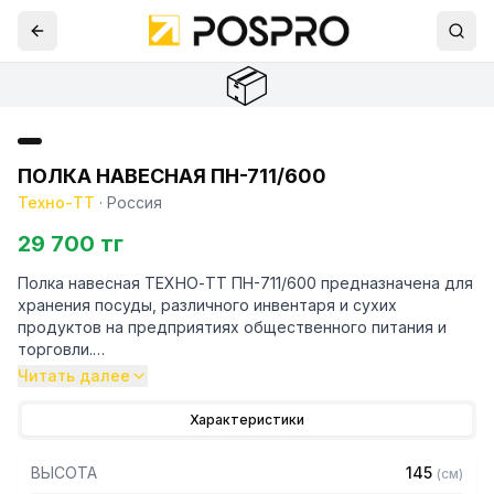
📦
ПОЛКА НАВЕСНАЯ ПН-711/600
Техно-ТТ
·
Россия
29 700 тг
Полка навесная ТЕХНО-ТТ ПН-711/600 предназначена для
хранения посуды, различного инвентаря и сухих
продуктов на предприятиях общественного питания и
торговли.
Читать далее
Навесные полки крепятся к стене при помощи двух
боковых кронштейнов. Кронштейн крепления может быть,
Характеристики
как сверху, так и снизу полки. Полки рекомендуется
крепить к влагоустойчивым поверхностям. Возможно
ВЫСОТА
145
(
см
)
размещение полок одна над другой. Полка поставляется