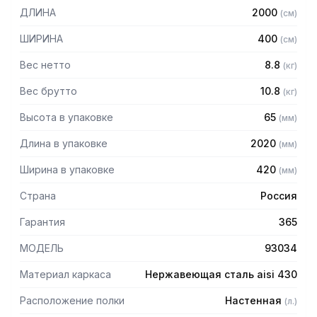
в разобранном виде.
ДЛИНА
2000
(
см
)
Особенности:
ШИРИНА
400
(
см
)
— Перфорированная
Вес нетто
8.8
(
кг
)
— Материал: нержавеющая сталь AISI 304 толщиной 0,8
мм
Вес брутто
10.8
(
кг
)
— Разборная
Высота в упаковке
65
(
мм
)
— Болтовое соединение
Длина в упаковке
2020
(
мм
)
Ширина в упаковке
420
(
мм
)
Страна
Россия
Гарантия
365
МОДЕЛЬ
93034
Материал каркаса
Нержавеющая сталь aisi 430
Расположение полки
Настенная
(
л.
)