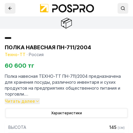
📦
ПОЛКА НАВЕСНАЯ ПН-711/2004
Техно-ТТ
·
Россия
60 600 тг
Полка навесная ТЕХНО-ТТ ПН-711/2004 предназначена
для хранения посуды, различного инвентаря и сухих
продуктов на предприятиях общественного питания и
торговли.
Читать далее
Навесные полки крепятся к стене при помощи двух
боковых кронштейнов. Кронштейн крепления может быть,
Характеристики
как сверху, так и снизу полки. Полки рекомендуется
крепить к влагоустойчивым поверхностям. Возможно
ВЫСОТА
145
(
см
)
размещение полок одна над другой. Полка поставляется