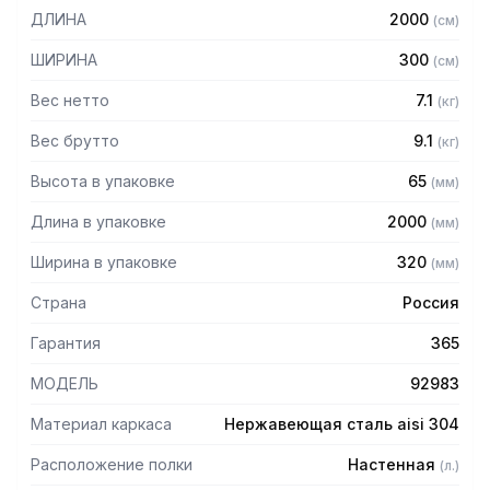
в разобранном виде.
ДЛИНА
2000
(
см
)
Особенности:
ШИРИНА
300
(
см
)
— Перфорированная
Вес нетто
7.1
(
кг
)
— Материал: нержавеющая сталь AISI 304 толщиной 0,8
мм
Вес брутто
9.1
(
кг
)
— Разборная
Высота в упаковке
65
(
мм
)
— Болтовое соединение
Длина в упаковке
2000
(
мм
)
Ширина в упаковке
320
(
мм
)
Страна
Россия
Гарантия
365
МОДЕЛЬ
92983
Материал каркаса
Нержавеющая сталь aisi 304
Расположение полки
Настенная
(
л.
)