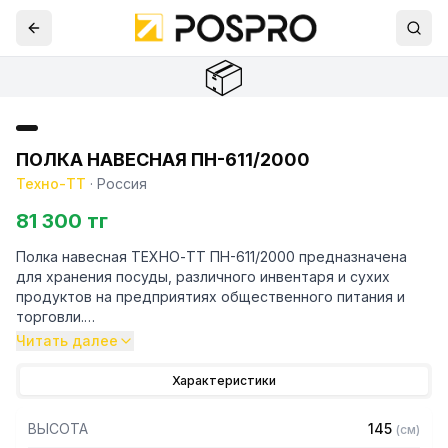
📦
ПОЛКА НАВЕСНАЯ ПН-611/2000
Техно-ТТ
·
Россия
81 300 тг
Полка навесная ТЕХНО-ТТ ПН-611/2000 предназначена
для хранения посуды, различного инвентаря и сухих
продуктов на предприятиях общественного питания и
торговли.
Читать далее
Навесные полки крепятся к стене при помощи двух
боковых кронштейнов. Кронштейн крепления может быть,
Характеристики
как сверху, так и снизу полки. Полки рекомендуется
крепить к влагоустойчивым поверхностям. Возможно
ВЫСОТА
145
(
см
)
размещение полок одна над другой. Полка поставляется