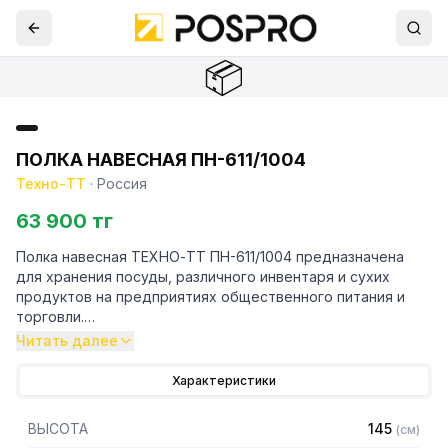
📦
ПОЛКА НАВЕСНАЯ ПН-611/1004
Техно-ТТ
·
Россия
63 900 тг
Полка навесная ТЕХНО-ТТ ПН-611/1004 предназначена
для хранения посуды, различного инвентаря и сухих
продуктов на предприятиях общественного питания и
торговли.
Читать далее
Навесные полки крепятся к стене при помощи двух
боковых кронштейнов. Кронштейн крепления может быть,
Характеристики
как сверху, так и снизу полки. Полки рекомендуется
крепить к влагоустойчивым поверхностям. Возможно
ВЫСОТА
145
(
см
)
размещение полок одна над другой. Полка поставляется