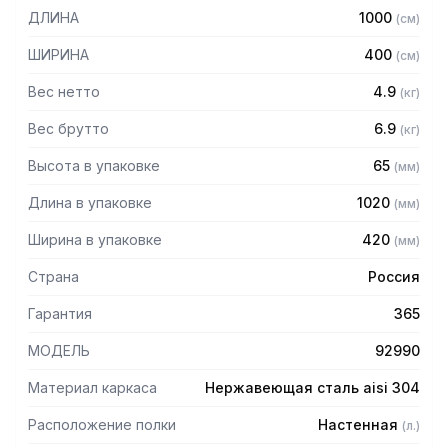
в разобранном виде.
ДЛИНА
1000
(
см
)
Особенности:
ШИРИНА
400
(
см
)
— Перфорированная
Вес нетто
4.9
(
кг
)
— Материал: нержавеющая сталь AISI 304 толщиной 0,8
мм
Вес брутто
6.9
(
кг
)
— Разборная
Высота в упаковке
65
(
мм
)
— Болтовое соединение
Длина в упаковке
1020
(
мм
)
Ширина в упаковке
420
(
мм
)
Страна
Россия
Гарантия
365
МОДЕЛЬ
92990
Материал каркаса
Нержавеющая сталь aisi 304
Расположение полки
Настенная
(
л.
)