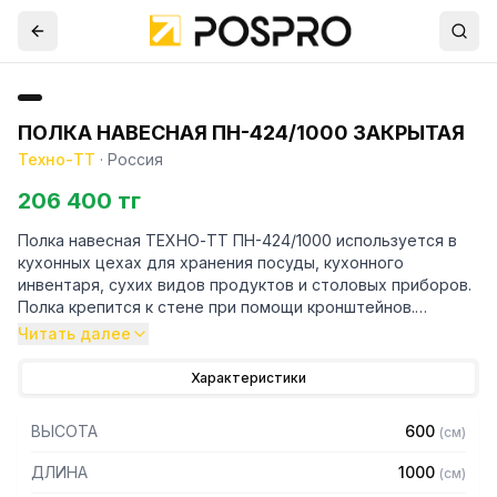
ПОЛКА НАВЕСНАЯ ПН-424/1000 ЗАКРЫТАЯ
Техно-ТТ
·
Россия
206 400 тг
Полка навесная ТЕХНО-ТТ ПН-424/1000 используется в
кухонных цехах для хранения посуды, кухонного
инвентаря, сухих видов продуктов и столовых приборов.
Полка крепится к стене при помощи кронштейнов.
Рекомендуем крепить полку к влагоустойчивым
Читать далее
поверхностям.
Характеристики
Особенности:
ВЫСОТА
600
(
см
)
— Полка-шкаф настенная
— Сварная
ДЛИНА
1000
(
см
)
— Из нержавеющей стали AISI 430 толщиной 0,8 мм