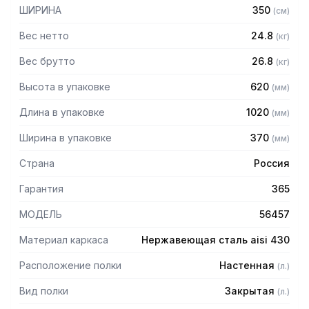
— Две двери-купе
ШИРИНА
350
(
см
)
— Внутри полка
— Задняя стенка: нержавеющая сталь марки AISI 430
Вес нетто
24.8
(
кг
)
толщиной 0,8 мм
— Имеет накладки с вырезом "замочная скважина" для
Вес брутто
26.8
(
кг
)
крепления к стене
Высота в упаковке
620
(
мм
)
— Полка поставляется в собранном виде
Длина в упаковке
1020
(
мм
)
Ширина в упаковке
370
(
мм
)
Страна
Россия
Гарантия
365
МОДЕЛЬ
56457
Материал каркаса
Нержавеющая сталь aisi 430
Расположение полки
Настенная
(
л.
)
Вид полки
Закрытая
(
л.
)