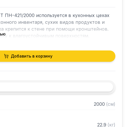
 ПН-421/2000 используется в кухонных цехах 
хонного инвентаря, сухих видов продуктов и 
а крепится к стене при помощи кронштейнов. 
тью
ку к влагоустойчивым поверхностям.

Добавить в корзину


AISI 430 толщиной 0,8 мм

ванная сталь толщиной 0,55 мм

зом "замочная скважина" для крепления к стене

2000
(
см
)
 собранном виде
22.9
(
кг
)