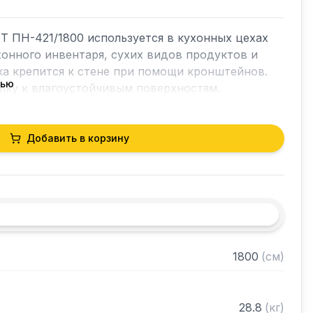
 ПН-421/1800 используется в кухонных цехах 
хонного инвентаря, сухих видов продуктов и 
а крепится к стене при помощи кронштейнов. 
тью
ку к влагоустойчивым поверхностям.

Добавить в корзину


AISI 430 толщиной 0,8 мм

ванная сталь толщиной 0,55 мм

зом "замочная скважина" для крепления к стене

1800
(
см
)
 собранном виде
28.8
(
кг
)