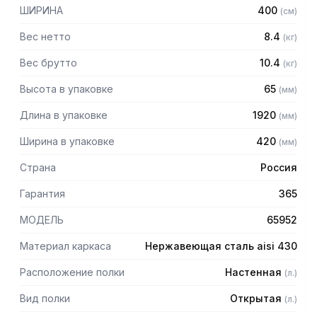
— Полка сплошная
ШИРИНА
400
(
см
)
— Из нержавеющей стали AISI 430 толщиной 0,8 мм
— Разборная, болтовое соединение
Вес нетто
8.4
(
кг
)
— Полка поставляется в разобранном виде
Вес брутто
10.4
(
кг
)
Высота в упаковке
65
(
мм
)
Длина в упаковке
1920
(
мм
)
Ширина в упаковке
420
(
мм
)
Страна
Россия
Гарантия
365
МОДЕЛЬ
65952
Материал каркаса
Нержавеющая сталь aisi 430
Расположение полки
Настенная
(
л.
)
Вид полки
Открытая
(
л.
)