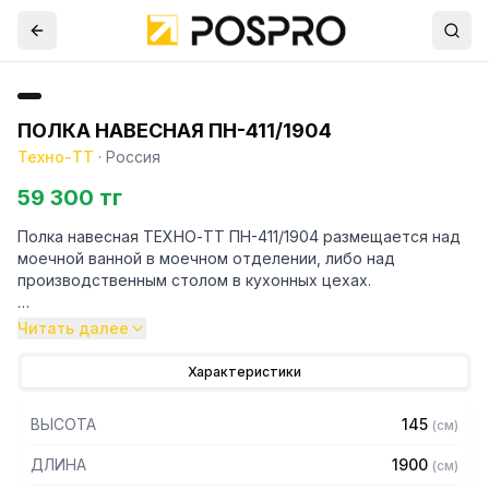
ПОЛКА НАВЕСНАЯ ПН-411/1904
Техно-ТТ
·
Россия
59 300 тг
Полка навесная ТЕХНО-ТТ ПН-411/1904 размещается над
моечной ванной в моечном отделении, либо над
производственным столом в кухонных цехах.
Навесные полки крепятся к стене при помощи двух
Читать далее
боковых кронштейнов. Кронштейн крепления может быть,
как сверху, так и снизу полки. Полки рекомендуется
Характеристики
крепить к влагоустойчивым поверхностям. Возможно
размещение полок одна над другой.
ВЫСОТА
145
(
см
)
Особенности:
ДЛИНА
1900
(
см
)