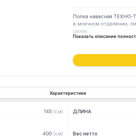
Полка навесная ТЕХНО-Т
в моечном отделении, л
цехах.

Показать описание полнос
Навесные полки крепятся
кронштейнов. Кронштейн 
полки. Полки рекомендуе
Возможно размещение пол
Особенности:

Характеристики
— Полка сплошная

— Из нержавеющей стали 
— Разборная, болтовое с
145
(
см
)
ДЛИНА
— Полка поставляется в
400
(
см
)
Вес нетто