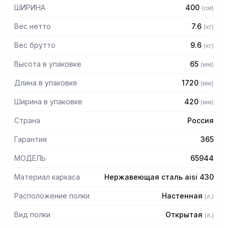
— Полка сплошная
ШИРИНА
400
(
см
)
— Из нержавеющей стали AISI 430 толщиной 0,8 мм
— Разборная, болтовое соединение
Вес нетто
7.6
(
кг
)
— Полка поставляется в разобранном виде
Вес брутто
9.6
(
кг
)
Высота в упаковке
65
(
мм
)
Длина в упаковке
1720
(
мм
)
Ширина в упаковке
420
(
мм
)
Страна
Россия
Гарантия
365
МОДЕЛЬ
65944
Материал каркаса
Нержавеющая сталь aisi 430
Расположение полки
Настенная
(
л.
)
Вид полки
Открытая
(
л.
)