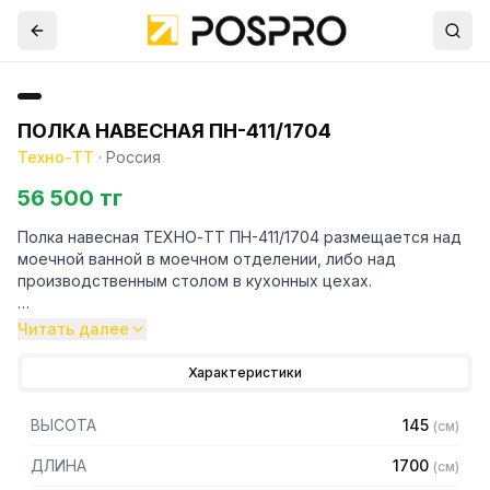
ПОЛКА НАВЕСНАЯ ПН-411/1704
Техно-ТТ
·
Россия
56 500 тг
Полка навесная ТЕХНО-ТТ ПН-411/1704 размещается над
моечной ванной в моечном отделении, либо над
производственным столом в кухонных цехах.
Навесные полки крепятся к стене при помощи двух
Читать далее
боковых кронштейнов. Кронштейн крепления может быть,
как сверху, так и снизу полки. Полки рекомендуется
Характеристики
крепить к влагоустойчивым поверхностям. Возможно
размещение полок одна над другой.
ВЫСОТА
145
(
см
)
Особенности:
ДЛИНА
1700
(
см
)