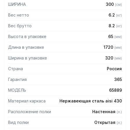
— Полка сплошная
ШИРИНА
300
(
см
)
— Из нержавеющей стали AISI 430 толщиной 0,8 мм
— Разборная, болтовое соединение
Вес нетто
6.2
(
кг
)
— Полка поставляется в разобранном виде
Вес брутто
8.2
(
кг
)
Высота в упаковке
65
(
мм
)
Длина в упаковке
1720
(
мм
)
Ширина в упаковке
320
(
мм
)
Страна
Россия
Гарантия
365
МОДЕЛЬ
65889
Материал каркаса
Нержавеющая сталь aisi 430
Расположение полки
Настенная
(
л.
)
Вид полки
Открытая
(
л.
)