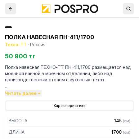
ПОЛКА НАВЕСНАЯ ПН-411/1700
Техно-ТТ
·
Россия
50 900 тг
Полка навесная ТЕХНО-ТТ ПН-411/1700 размещается над
моечной ванной в моечном отделении, либо над
производственным столом в кухонных цехах.
Навесные полки крепятся к стене при помощи двух
Читать далее
боковых кронштейнов. Кронштейн крепления может быть,
как сверху, так и снизу полки. Полки рекомендуется
Характеристики
крепить к влагоустойчивым поверхностям. Возможно
размещение полок одна над другой.
ВЫСОТА
145
(
см
)
Особенности:
ДЛИНА
1700
(
см
)