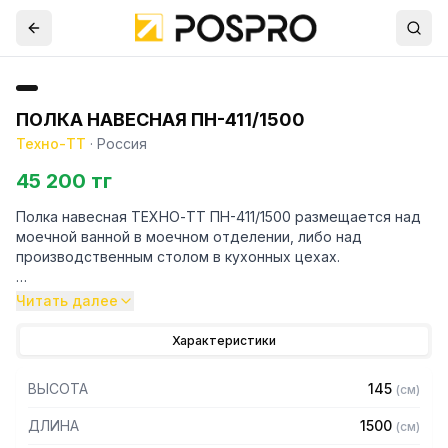
ПОЛКА НАВЕСНАЯ ПН-411/1500
Техно-ТТ
·
Россия
45 200 тг
Полка навесная ТЕХНО-ТТ ПН-411/1500 размещается над
моечной ванной в моечном отделении, либо над
производственным столом в кухонных цехах.
Навесные полки крепятся к стене при помощи двух
Читать далее
боковых кронштейнов. Кронштейн крепления может быть,
как сверху, так и снизу полки. Полки рекомендуется
Характеристики
крепить к влагоустойчивым поверхностям. Возможно
размещение полок одна над другой.
ВЫСОТА
145
(
см
)
Особенности:
ДЛИНА
1500
(
см
)