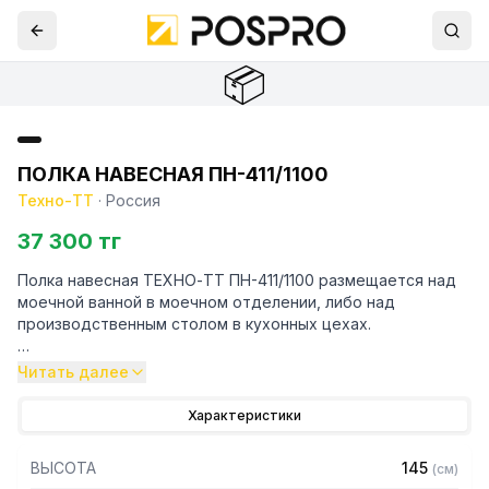
📦
ПОЛКА НАВЕСНАЯ ПН-411/1100
Техно-ТТ
·
Россия
37 300 тг
Полка навесная ТЕХНО-ТТ ПН-411/1100 размещается над
моечной ванной в моечном отделении, либо над
производственным столом в кухонных цехах.
Навесные полки крепятся к стене при помощи двух
Читать далее
боковых кронштейнов. Кронштейн крепления может быть,
как сверху, так и снизу полки. Полки рекомендуется
Характеристики
крепить к влагоустойчивым поверхностям. Возможно
размещение полок одна над другой.
ВЫСОТА
145
(
см
)