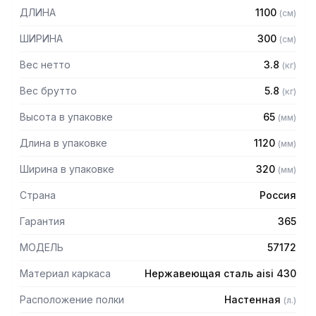
Особенности:
ДЛИНА
1100
(
см
)
— Полка сплошная
ШИРИНА
300
(
см
)
— Из нержавеющей стали AISI 430 толщиной 0,8 мм
— Разборная, болтовое соединение
Вес нетто
3.8
(
кг
)
— Полка поставляется в разобранном виде
Вес брутто
5.8
(
кг
)
Высота в упаковке
65
(
мм
)
Длина в упаковке
1120
(
мм
)
Ширина в упаковке
320
(
мм
)
Страна
Россия
Гарантия
365
МОДЕЛЬ
57172
Материал каркаса
Нержавеющая сталь aisi 430
Расположение полки
Настенная
(
л.
)