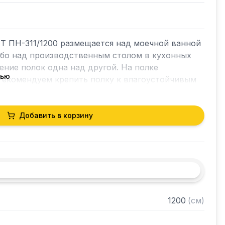
Т ПН-311/1200 размещается над моечной ванной 
ибо над производственным столом в кухонных 
ние полок одна над другой. На полке 
тью
Рекомендуем крепить полку к влагоустойчивым 
Добавить в корзину
AISI 304 толщиной 0,8 мм

астмассовая на 50 тарелок

й стали AISI 304 толщиной 0,8 мм

1200
(
см
)
 собранном виде