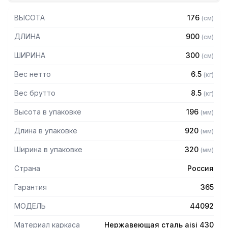
Особенности:
ВЫСОТА
176
(
см
)
— Настенная
— Для сушки посуды
ДЛИНА
900
(
см
)
— Разборная
— Из нержавеющей стали AISI 430 толщиной 0,8 мм
ШИРИНА
300
(
см
)
— 1 уровень - кассета пластмассовая на 40 тарелок
— Поддон из нержавеющей стали AISI 304 толщиной 0,8
Вес нетто
6.5
(
кг
)
мм
— Полка поставляется в собранном виде
Вес брутто
8.5
(
кг
)
Высота в упаковке
196
(
мм
)
Длина в упаковке
920
(
мм
)
Ширина в упаковке
320
(
мм
)
Страна
Россия
Гарантия
365
МОДЕЛЬ
44092
Материал каркаса
Нержавеющая сталь aisi 430