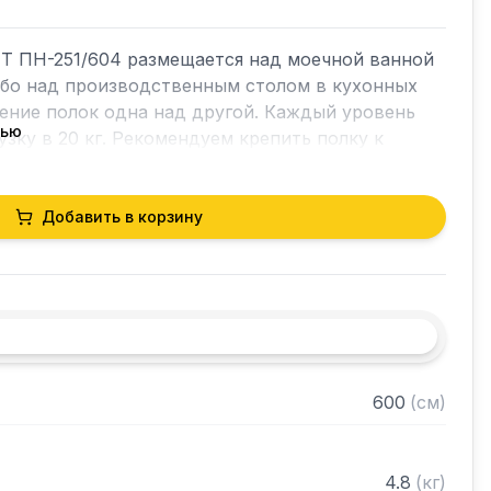
Т ПН-251/604 размещается над моечной ванной 
ибо над производственным столом в кухонных 
ние полок одна над другой. Каждый уровень 
тью
зку в 20 кг. Рекомендуем крепить полку к 
остям.

Добавить в корзину
струкция из нержавеющей стали AISI 304 
ка диаметром 6мм

600
(
см
)
зом "замочная скважина" для крепления к стене

 собранном виде
4.8
(
кг
)