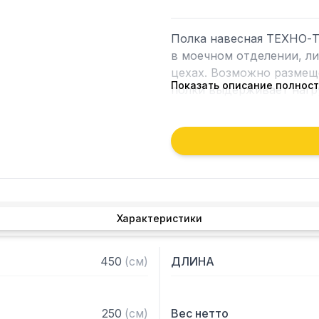
Полка навесная ТЕХНО-Т
в моечном отделении, л
цехах. Возможно размеще
Показать описание полнос
полки выдерживает нагру
влагоустойчивым поверхн
Особенности:

— Настенная

— Для досок

— Сварная

Характеристики
— 5 секций на 10 досок

— Раскладывающаяся кон
толщиной 0,8 мм и прут
450
(
см
)
ДЛИНА
— Имеет накладки с выре
— Полка поставляется в
250
(
см
)
Вес нетто