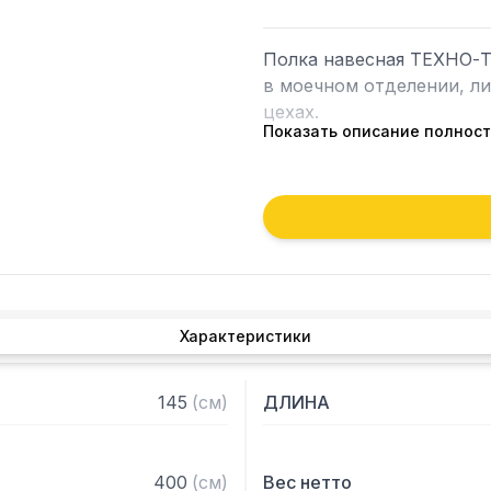
Полка навесная ТЕХНО-Т
в моечном отделении, л
цехах.

Показать описание полнос
Навесные полки крепятся
кронштейнов. Кронштейн 
полки. Полки рекомендуе
Возможно размещение пол
Особенности:

Характеристики
— Полка решетчатая

— Из нержавеющей стали 
— Разборная, болтовое с
145
(
см
)
ДЛИНА
— Полка поставляется в
400
(
см
)
Вес нетто