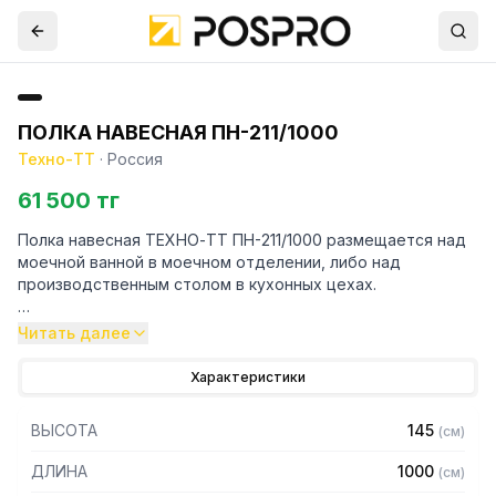
ПОЛКА НАВЕСНАЯ ПН-211/1000
Техно-ТТ
·
Россия
61 500 тг
Полка навесная ТЕХНО-ТТ ПН-211/1000 размещается над
моечной ванной в моечном отделении, либо над
производственным столом в кухонных цехах.
Особенности:
Читать далее
— Полка решетчатая
Характеристики
— Из нержавеющей стали AISI 304 толщиной 0,8 мм
— Разборная, болтовое соединение
ВЫСОТА
145
(
см
)
— Полка поставляется в разобранном виде
ДЛИНА
1000
(
см
)