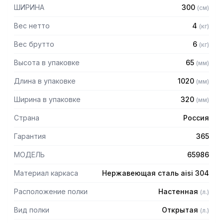
ШИРИНА
300
(
см
)
Вес нетто
4
(
кг
)
Вес брутто
6
(
кг
)
Высота в упаковке
65
(
мм
)
Длина в упаковке
1020
(
мм
)
Ширина в упаковке
320
(
мм
)
Страна
Россия
Гарантия
365
МОДЕЛЬ
65986
Материал каркаса
Нержавеющая сталь aisi 304
Расположение полки
Настенная
(
л.
)
Вид полки
Открытая
(
л.
)