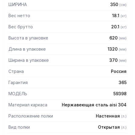
— Сварная
ШИРИНА
350
(
см
)
— Из нержавеющей стали AISI 304 толщиной 0,8 мм
— Без дверей
Вес нетто
18.1
(
кг
)
— Внутри полка
— Задняя стенка: нержавеющая сталь марки AISI 430
Вес брутто
20.1
(
кг
)
толщиной 0,8 мм
Высота в упаковке
620
(
мм
)
— Имеет накладки с вырезом "замочная скважина" для
крепления к стене
Длина в упаковке
1320
(
мм
)
— Полка поставляется в собранном виде
Ширина в упаковке
370
(
мм
)
Страна
Россия
Гарантия
365
МОДЕЛЬ
59398
Материал каркаса
Нержавеющая сталь aisi 304
Расположение полки
Настенная
(
л.
)
Вид полки
Открытая
(
л.
)