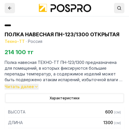
ПОЛКА НАВЕСНАЯ ПН-123/1300 ОТКРЫТАЯ
Техно-ТТ
·
Россия
214 100 тг
Полка навесная ТЕХНО-ТТ ПН-123/1300 предназначена
для помещений, в которых фиксируются большие
перепады температур, а содержимое изделий может
быть подвержено атакам испарений, избыточной влаги и
химических соединений. Зона применения металлических
Читать далее
настенных полок - кухни ресторанов и кафе,
производственные помещения предприятий пищевой
Характеристики
промышленности.
ВЫСОТА
600
(
см
)
Особенности:
ДЛИНА
1300
(
см
)
— Полка-шкаф настенная