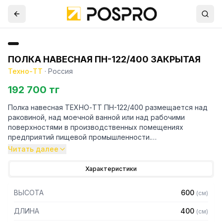
ПОЛКА НАВЕСНАЯ ПН-122/400 ЗАКРЫТАЯ
Техно-ТТ
·
Россия
192 700 тг
Полка навесная ТЕХНО-ТТ ПН-122/400 размещается над
раковиной, над моечной ванной или над рабочими
поверхностями в производственных помещениях
предприятий пищевой промышленности.
Читать далее
Особенности:
Характеристики
— Полка-шкаф настенная
— Сварная
ВЫСОТА
600
(
см
)
— Из нержавеющей стали AISI 304 толщиной 0,8 мм
— Распашная дверка
ДЛИНА
400
(
см
)
— Внутри полка