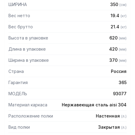
— Задняя стенка: оцинкованная сталь толщиной 0,55 мм
ШИРИНА
350
(
см
)
— Имеет накладки с вырезом "замочная скважина" для
крепления к стене
Вес нетто
19.4
(
кг
)
— Полка поставляется в собранном виде
Вес брутто
21.4
(
кг
)
Высота в упаковке
620
(
мм
)
Длина в упаковке
420
(
мм
)
Ширина в упаковке
370
(
мм
)
Страна
Россия
Гарантия
365
МОДЕЛЬ
93077
Материал каркаса
Нержавеющая сталь aisi 304
Расположение полки
Настенная
(
л.
)
Вид полки
Закрытая
(
л.
)