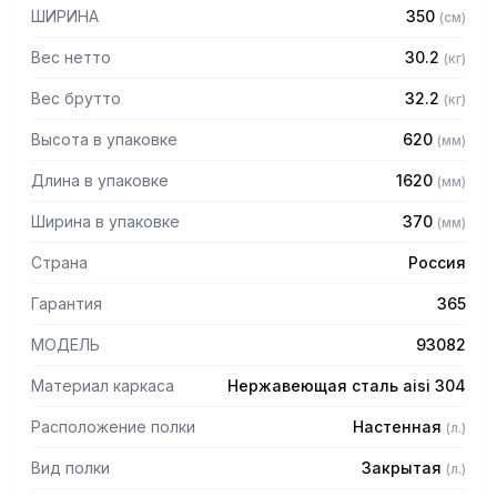
— Сварная
ШИРИНА
350
(
см
)
— Из нержавеющей стали AISI 304 толщиной 0,8 мм
— Две двери-купе
Вес нетто
30.2
(
кг
)
— Внутри полка
— Задняя стенка: оцинкованная сталь толщиной 0,55 мм
Вес брутто
32.2
(
кг
)
— Имеет накладки с вырезом "замочная скважина" для
Высота в упаковке
620
(
мм
)
крепления к стене
— Полка поставляется в собранном виде
Длина в упаковке
1620
(
мм
)
Ширина в упаковке
370
(
мм
)
Страна
Россия
Гарантия
365
МОДЕЛЬ
93082
Материал каркаса
Нержавеющая сталь aisi 304
Расположение полки
Настенная
(
л.
)
Вид полки
Закрытая
(
л.
)