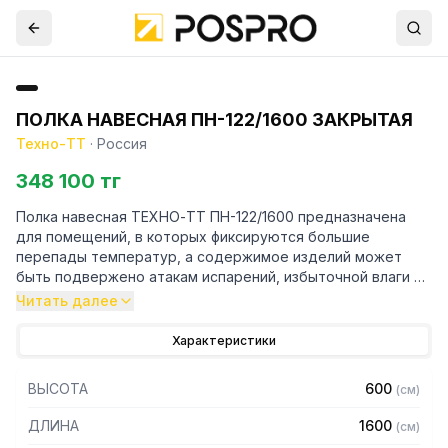
ПОЛКА НАВЕСНАЯ ПН-122/1600 ЗАКРЫТАЯ
Техно-ТТ
·
Россия
348 100 тг
Полка навесная ТЕХНО-ТТ ПН-122/1600 предназначена
для помещений, в которых фиксируются большие
перепады температур, а содержимое изделий может
быть подвержено атакам испарений, избыточной влаги и
химических соединений. Зона применения металлических
Читать далее
настенных полок - кухни ресторанов и кафе,
производственные помещения предприятий пищевой
Характеристики
промышленности.
ВЫСОТА
600
(
см
)
Особенности:
ДЛИНА
1600
(
см
)
— Полка-шкаф настенная