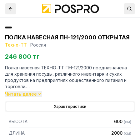
ПОЛКА НАВЕСНАЯ ПН-121/2000 ОТКРЫТАЯ
Техно-ТТ
·
Россия
246 800 тг
Полка навесная ТЕХНО-ТТ ПН-121/2000 предназначена
для хранения посуды, различного инвентаря и сухих
продуктов на предприятиях общественного питания и
торговли.
Читать далее
Особенности:
Характеристики
— Полка-шкаф настенная
— Сварная
ВЫСОТА
600
(
см
)
— Из нержавеющей стали AISI 304 толщиной 0,8 мм
— Без дверей
ДЛИНА
2000
(
см
)
— Внутри полка