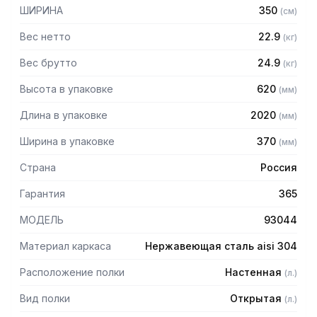
— Задняя стенка: оцинкованная сталь толщиной 0,55 мм
ШИРИНА
350
(
см
)
— Имеет накладки с вырезом "замочная скважина" для
крепления к стене
Вес нетто
22.9
(
кг
)
— Полка поставляется в собранном виде
Вес брутто
24.9
(
кг
)
Высота в упаковке
620
(
мм
)
Длина в упаковке
2020
(
мм
)
Ширина в упаковке
370
(
мм
)
Страна
Россия
Гарантия
365
МОДЕЛЬ
93044
Материал каркаса
Нержавеющая сталь aisi 304
Расположение полки
Настенная
(
л.
)
Вид полки
Открытая
(
л.
)