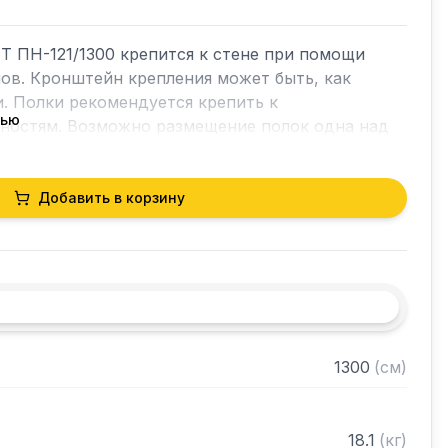
 ПН-121/1300 крепится к стене при помощи 
в. Кронштейн крепления может быть, как 
и. Полки рекомендуется крепить к 
тью
ностям. Возможно размещение полок одна над 
пить полки к влагоустойчивым поверхностям.

Добавить в корзину


AISI 304 толщиной 0,8 мм

ванная сталь толщиной 0,55 мм

1300
(
см
)
зом "замочная скважина" для крепления к стене

 собранном виде
18.1
(
кг
)