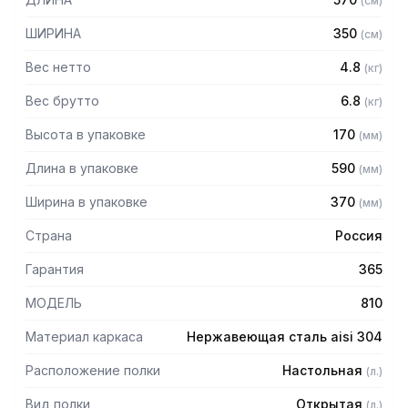
(
см
)
— Полка поставляется в собранном виде
ШИРИНА
350
(
см
)
Вес нетто
4.8
(
кг
)
Вес брутто
6.8
(
кг
)
Высота в упаковке
170
(
мм
)
Длина в упаковке
590
(
мм
)
Ширина в упаковке
370
(
мм
)
Страна
Россия
Гарантия
365
МОДЕЛЬ
810
Материал каркаса
Нержавеющая сталь aisi 304
Расположение полки
Настольная
(
л.
)
Вид полки
Открытая
(
л.
)