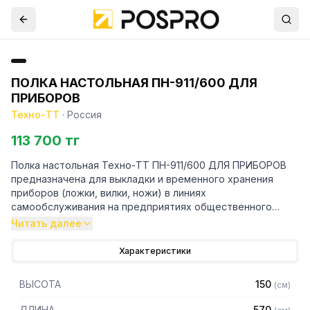
ПОЛКА НАСТОЛЬНАЯ ПН-911/600 ДЛЯ
ПРИБОРОВ
Техно-ТТ
·
Россия
113 700 тг
Полка настольная Техно-ТТ ПН-911/600 ДЛЯ ПРИБОРОВ
предназначена для выкладки и временного хранения
приборов (ложки, вилки, ножи) в линиях
самообслуживания на предприятиях общественного
питания.
Читать далее
Особенности:
Характеристики
— Сварная из нержавеющей стали марки AISI 304
ВЫСОТА
150
(
см
)
толщиной 0,8мм
— Кассета пластмассовая 4 отделения
ДЛИНА
570