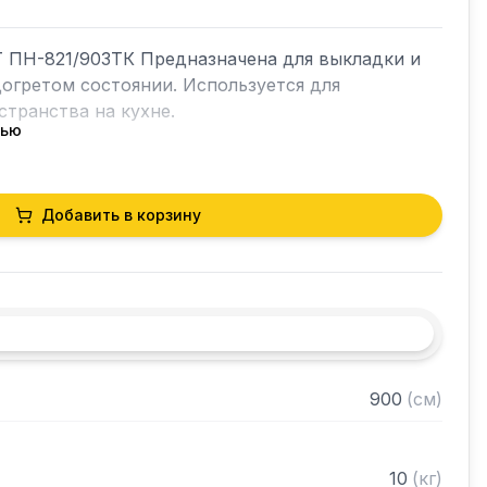
 ПН-821/903ТК Предназначена для выкладки и 
гретом состоянии. Используется для 
транства на кухне.

тью
Добавить в корзину
огревом, нижний без подогрева

стали марки AISI 304 толщиной 0,8 мм

из нержавеющей стали марки AISI 304 толщиной 


ранном виде
900
(
см
)
10
(
кг
)