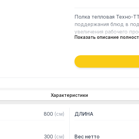
Полка тепловая Техно-ТТ
поддержания блюд в подо
увеличения рабочего прос
Показать описание полнос
Особенности:

— Настольная установка

— Верхний уровень с под
— Полки из нержавеющей 
— Каркас - труба 20х20 
1,2 мм

Характеристики
— Разборная конструкция
— Поставляется в разоб
800
(
см
)
ДЛИНА
300
(
см
)
Вес нетто