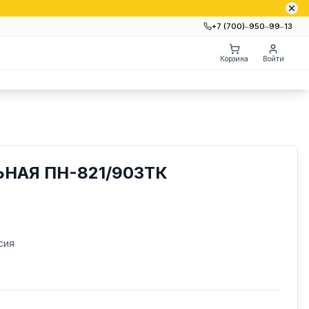
+7 (700)‒950‒99‒13
Корзина
Войти
НАЯ ПН-821/903ТК
сия