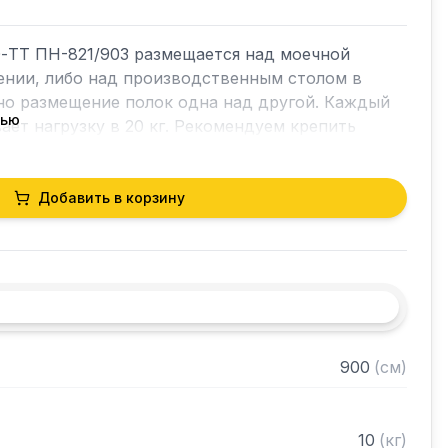
-ТТ ПН-821/903 размещается над моечной 
ении, либо над производственным столом в 
но размещение полок одна над другой. Каждый 
тью
ет нагрузку в 20 кг. Рекомендуем крепить 
 поверхностям.

Добавить в корзину
ницей ЛДСП

 сталь AISI 304 толщиной 0,8 мм

900
(
см
)
трубы 20х20 нержавеющей стали AISI 304 
товое через отверстие в столешнице

10
(
кг
)