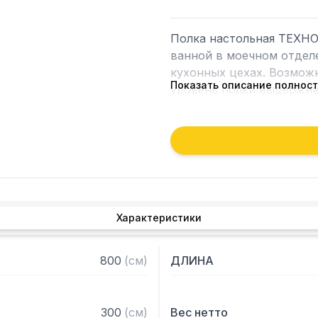
Полка настольная ТЕХНО
ванной в моечном отдел
кухонных цехах. Возмож
Показать описание полнос
уровень полки выдержива
полку к влагоустойчивым
Особенности:

— Настольная

— Для столов со столеш
— Разборная

Характеристики
— Материал: нержавеющая
— С усилителем

— 2 яруса

800
(
см
)
ДЛИНА
— Боковины (стойки) из 
толщиной 1,2мм

— Крепление к столу бол
300
(
см
)
Вес нетто