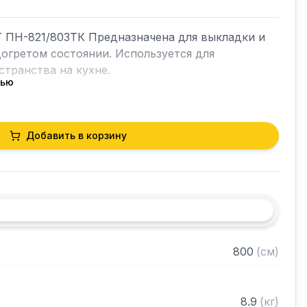
 ПН-821/803ТК Предназначена для выкладки и 
гретом состоянии. Используется для 
транства на кухне.

тью
Добавить в корзину
огревом, нижний без подогрева

стали марки AISI 304 толщиной 0,8 мм

из нержавеющей стали марки AISI 304 толщиной 


ранном виде
800
(
см
)
8.9
(
кг
)