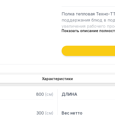
Полка тепловая Техно-ТТ
поддержания блюд в подо
увеличения рабочего прос
Показать описание полнос
Особенности:

— Настольная установка

— Верхний уровень с под
— Полки из нержавеющей 
— Каркас - труба 20х20 
1,2 мм

Характеристики
— Разборная конструкция
— Поставляется в разоб
800
(
см
)
ДЛИНА
300
(
см
)
Вес нетто