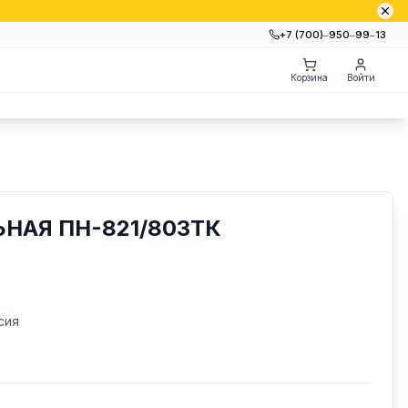
+7 (700)‒950‒99‒13
Корзина
Войти
НАЯ ПН-821/803ТК
сия