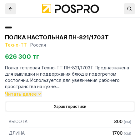
ПОЛКА НАСТОЛЬНАЯ ПН-821/1703Т
Техно-ТТ
·
Россия
626 300 тг
Полка тепловая Техно-ТТ ПН-821/1703Т Предназначена
для выкладки и поддержания блюд в подогретом
состоянии. Используется для увеличения рабочего
пространства на кухне.
Читать далее
Особенности:
Характеристики
— Настольная установка
— Полки из нержавеющей стали марки AISI 304 толщиной
ВЫСОТА
800
(
см
)
0,8 мм
— Каркас - труба 20х20 из нержавеющей стали марки AISI
ДЛИНА
1700
(
см
)
304 толщиной 1,2 мм