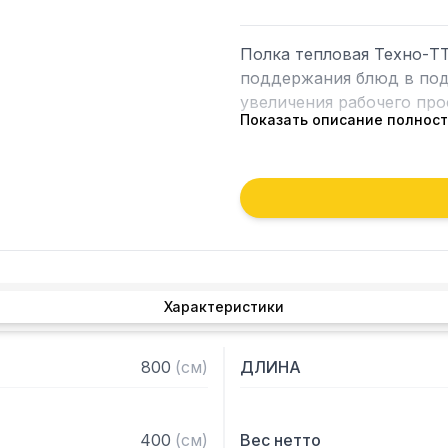
Полка тепловая Техно-ТТ
поддержания блюд в подо
увеличения рабочего прос
Показать описание полнос
Особенности:

— Настольная установка

— Верхний уровень с под
— Полки из нержавеющей 
— Каркас - труба 20х20 
1,2 мм

Характеристики
— Разборная конструкция
— Поставляется в разоб
800
(
см
)
ДЛИНА
400
(
см
)
Вес нетто