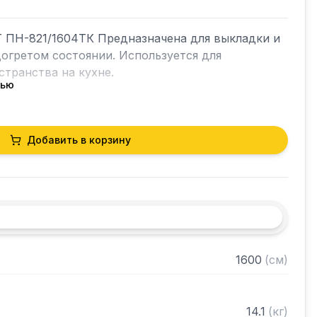
 ПН-821/1604ТК Предназначена для выкладки и 
гретом состоянии. Используется для 
транства на кухне.

тью
Добавить в корзину
огревом, нижний без подогрева

стали марки AISI 304 толщиной 0,8 мм

из нержавеющей стали марки AISI 304 толщиной 


ранном виде
1600
(
см
)
14.1
(
кг
)