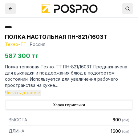
ПОЛКА НАСТОЛЬНАЯ ПН-821/1603Т
Техно-ТТ
·
Россия
587 300 тг
Полка тепловая Техно-ТТ ПН-821/1603Т Предназначена
для выкладки и поддержания блюд в подогретом
состоянии. Используется для увеличения рабочего
пространства на кухне.
Читать далее
Особенности:
Характеристики
— Настольная установка
— Полки из нержавеющей стали марки AISI 304 толщиной
ВЫСОТА
800
(
см
)
0,8 мм
— Каркас - труба 20х20 из нержавеющей стали марки AISI
ДЛИНА
1600
(
см
)
304 толщиной 1,2 мм