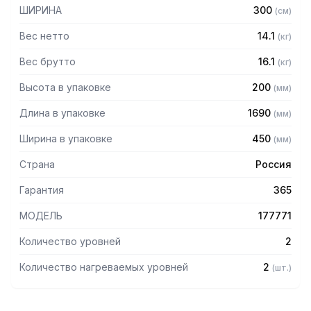
— Разборная конструкция
ШИРИНА
300
(
см
)
— Поставляется в разобранном виде
Вес нетто
14.1
(
кг
)
Вес брутто
16.1
(
кг
)
Высота в упаковке
200
(
мм
)
Длина в упаковке
1690
(
мм
)
Ширина в упаковке
450
(
мм
)
Страна
Россия
Гарантия
365
МОДЕЛЬ
177771
Количество уровней
2
Количество нагреваемых уровней
2
(
шт.
)