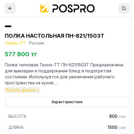
ПОЛКА НАСТОЛЬНАЯ ПН-821/1503Т
Техно-ТТ
·
Россия
577 800 тг
Полка тепловая Техно-ТТ ПН-821/1503Т Предназначена
для выкладки и поддержания блюд в подогретом
состоянии. Используется для увеличения рабочего
пространства на кухне.
Читать далее
Особенности:
Характеристики
— Настольная установка
— Полки из нержавеющей стали марки AISI 304 толщиной
ВЫСОТА
800
(
см
)
0,8 мм
— Каркас - труба 20х20 из нержавеющей стали марки AISI
ДЛИНА
1500
(
см
)
304 толщиной 1,2 мм