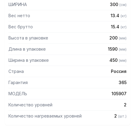
— Разборная конструкция
ШИРИНА
300
(
см
)
— Поставляется в разобранном виде
Вес нетто
13.4
(
кг
)
Вес брутто
15.4
(
кг
)
Высота в упаковке
200
(
мм
)
Длина в упаковке
1590
(
мм
)
Ширина в упаковке
450
(
мм
)
Страна
Россия
Гарантия
365
МОДЕЛЬ
105907
Количество уровней
2
Количество нагреваемых уровней
2
(
шт.
)