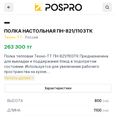
ПОЛКА НАСТОЛЬНАЯ ПН-821/1103ТК
Техно-ТТ
·
Россия
263 300 тг
Полка тепловая Техно-ТТ ПН-821/1103ТК Предназначена
для выкладки и поддержания блюд в подогретом
состоянии. Используется для увеличения рабочего
пространства на кухне.
Читать далее
Особенности:
Характеристики
— Настольная установка
— Верхний уровень с подогревом, нижний без подогрева
ВЫСОТА
800
(
см
)
— Полки из нержавеющей стали марки AISI 304 толщиной
0,8 мм
ДЛИНА
1100
(
см
)
— Каркас - труба 20х20 из нержавеющей стали марки AISI