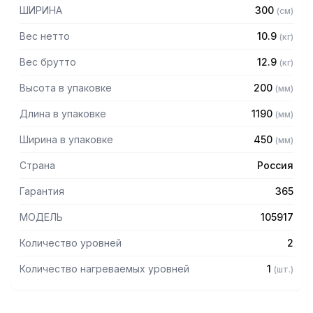
304 толщиной 1,2 мм
ШИРИНА
300
(
см
)
— Разборная конструкция
— Поставляется в разобранном виде
Вес нетто
10.9
(
кг
)
Вес брутто
12.9
(
кг
)
Высота в упаковке
200
(
мм
)
Длина в упаковке
1190
(
мм
)
Ширина в упаковке
450
(
мм
)
Страна
Россия
Гарантия
365
МОДЕЛЬ
105917
Количество уровней
2
Количество нагреваемых уровней
1
(
шт.
)