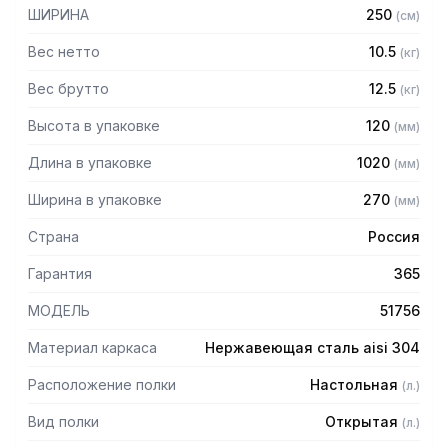
— 2 яруса
ШИРИНА
250
(
см
)
— Боковины (стойки) из трубы 20х20 нержавеющей стали
AISI 304 толщиной 1,2мм
Вес нетто
10.5
(
кг
)
— Крепление к столу болтовое через отверстие в
столешнице
Вес брутто
12.5
(
кг
)
— Полка поставляется в разобранном виде
Высота в упаковке
120
(
мм
)
Длина в упаковке
1020
(
мм
)
Ширина в упаковке
270
(
мм
)
Страна
Россия
Гарантия
365
МОДЕЛЬ
51756
Материал каркаса
Нержавеющая сталь aisi 304
Расположение полки
Настольная
(
л.
)
Вид полки
Открытая
(
л.
)