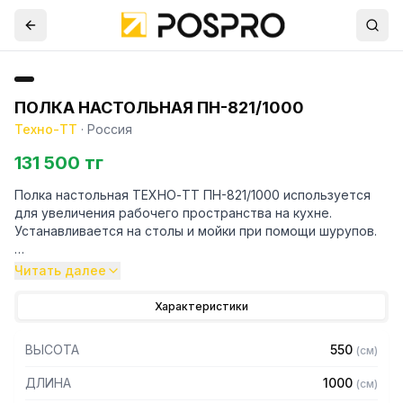
ПОЛКА НАСТОЛЬНАЯ ПН-821/1000
Техно-ТТ
·
Россия
131 500 тг
Полка настольная ТЕХНО-ТТ ПН-821/1000 используется
для увеличения рабочего пространства на кухне.
Устанавливается на столы и мойки при помощи шурупов.
Особенности:
Читать далее
— Настольная
Характеристики
— Для столов со столешницей ЛДСП
— Разборная
ВЫСОТА
550
(
см
)
— Материал: нержавеющая сталь AISI 304 толщиной 0,8
мм
ДЛИНА
1000
(
см
)
— С усилителем