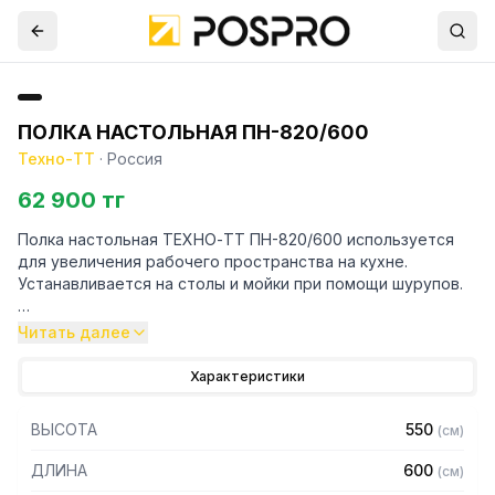
ПОЛКА НАСТОЛЬНАЯ ПН-820/600
Техно-ТТ
·
Россия
62 900 тг
Полка настольная ТЕХНО-ТТ ПН-820/600 используется
для увеличения рабочего пространства на кухне.
Устанавливается на столы и мойки при помощи шурупов.
Особенности:
Читать далее
— Настольная
Характеристики
— Для столов со столешницей ЛДСП
— Разборная
ВЫСОТА
550
(
см
)
— Из нержавеющей стали AISI 430 толщиной 0,8 мм
— С усилителем
ДЛИНА
600
(
см
)
— 2 яруса