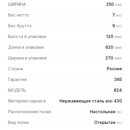
— Боковины (стойки) из трубы 20х20 нержавеющей стали
ШИРИНА
250
(
см
)
AISI 430 толщиной 1,2 мм
— Крепление к столу болтовое через отверстие в
Вес нетто
7
(
кг
)
столешнице
— Полка поставляется в разобранном виде
Вес брутто
9
(
кг
)
Высота в упаковке
120
(
мм
)
Длина в упаковке
620
(
мм
)
Ширина в упаковке
270
(
мм
)
Страна
Россия
Гарантия
365
МОДЕЛЬ
824
Материал каркаса
Нержавеющая сталь aisi 430
Расположение полки
Настольная
(
л.
)
Вид полки
Открытая
(
л.
)