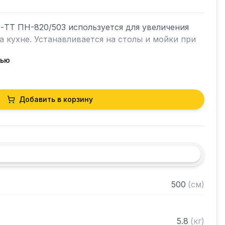
ТТ ПН-820/503 используется для увеличения 
 кухне. Устанавливается на столы и мойки при 
тью
Добавить в корзину
ницей ЛДСП

AISI 430 толщиной 0,8 мм

трубы 20х20 нержавеющей стали AISI 430 
500
(
см
)
товое через отверстие в столешнице

 разобранном виде
5.8
(
кг
)