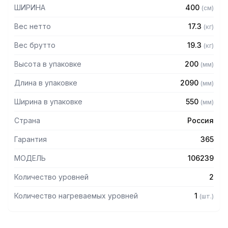
— Каркас - труба 20х20 из нержавеющей стали марки AISI
ШИРИНА
400
(
см
)
430 толщиной 1,2 мм
— Разборная конструкция
Вес нетто
17.3
(
кг
)
— Поставляется в разобранном виде
Вес брутто
19.3
(
кг
)
Высота в упаковке
200
(
мм
)
Длина в упаковке
2090
(
мм
)
Ширина в упаковке
550
(
мм
)
Страна
Россия
Гарантия
365
МОДЕЛЬ
106239
Количество уровней
2
Количество нагреваемых уровней
1
(
шт.
)