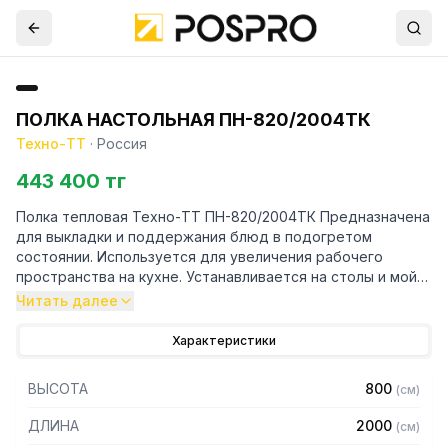
ПОЛКА НАСТОЛЬНАЯ ПН-820/2004ТК
Техно-ТТ
·
Россия
443 400 тг
Полка тепловая Техно-ТТ ПН-820/2004ТК Предназначена
для выкладки и поддержания блюд в подогретом
состоянии. Используется для увеличения рабочего
пространства на кухне. Устанавливается на столы и мойки
при помощи шурупов.
Читать далее
Особенности:
Характеристики
— Настольная установка
ВЫСОТА
800
(
см
)
— Верхний уровень с подогревом, нижний без подогрева
— Полки из нержавеющей стали марки AISI 430 толщиной
ДЛИНА
2000
(
см
)
0,8 мм