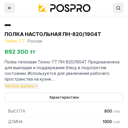
ПОЛКА НАСТОЛЬНАЯ ПН-820/1904Т
Техно-ТТ
·
Россия
692 300 тг
Полка тепловая Техно-ТТ ПН-820/1904Т Предназначена
для выкладки и поддержания блюд в подогретом
состоянии. Используется для увеличения рабочего
пространства на кухне.
Читать далее
Особенности:
Характеристики
— Настольная установка
— Полки из нержавеющей стали марки AISI 430 толщиной
ВЫСОТА
800
(
см
)
0,8 мм
— Каркас - труба 20х20 из нержавеющей стали марки AISI
ДЛИНА
1900
(
см
)
430 толщиной 1,2 мм