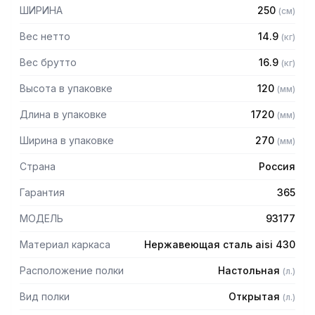
— Боковины (стойки) из трубы 20х20 нержавеющей стали
ШИРИНА
250
(
см
)
AISI 430 толщиной 1,2 мм
— Крепление к столу болтовое через отверстие в
Вес нетто
14.9
(
кг
)
столешнице
— Полка поставляется в разобранном виде
Вес брутто
16.9
(
кг
)
Высота в упаковке
120
(
мм
)
Длина в упаковке
1720
(
мм
)
Ширина в упаковке
270
(
мм
)
Страна
Россия
Гарантия
365
МОДЕЛЬ
93177
Материал каркаса
Нержавеющая сталь aisi 430
Расположение полки
Настольная
(
л.
)
Вид полки
Открытая
(
л.
)