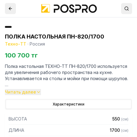
ПОЛКА НАСТОЛЬНАЯ ПН-820/1700
Техно-ТТ
·
Россия
100 700 тг
Полка настольная ТЕХНО-ТТ ПН-820/1700 используется
для увеличения рабочего пространства на кухне.
Устанавливается на столы и мойки при помощи шурупов.
Особенности:
Читать далее
— Настольная
Характеристики
— Для столов со столешницей ЛДСП
— Разборная
ВЫСОТА
550
(
см
)
— Из нержавеющей стали AISI 430 толщиной 0,8 мм
— С усилителем
ДЛИНА
1700
(
см
)
— 2 яруса