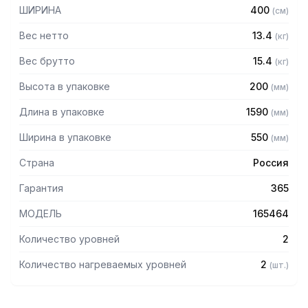
— Разборная конструкция
ШИРИНА
400
(
см
)
— Поставляется в разобранном виде
Вес нетто
13.4
(
кг
)
Вес брутто
15.4
(
кг
)
Высота в упаковке
200
(
мм
)
Длина в упаковке
1590
(
мм
)
Ширина в упаковке
550
(
мм
)
Страна
Россия
Гарантия
365
МОДЕЛЬ
165464
Количество уровней
2
Количество нагреваемых уровней
2
(
шт.
)