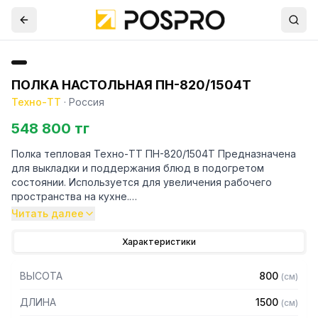
ПОЛКА НАСТОЛЬНАЯ ПН-820/1504Т
Техно-ТТ
·
Россия
548 800 тг
Полка тепловая Техно-ТТ ПН-820/1504Т Предназначена
для выкладки и поддержания блюд в подогретом
состоянии. Используется для увеличения рабочего
пространства на кухне.
Читать далее
Особенности:
Характеристики
— Настольная установка
— Полки из нержавеющей стали марки AISI 430 толщиной
ВЫСОТА
800
(
см
)
0,8 мм
— Каркас - труба 20х20 из нержавеющей стали марки AISI
ДЛИНА
1500
(
см
)
430 толщиной 1,2 мм