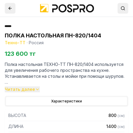
ПОЛКА НАСТОЛЬНАЯ ПН-820/1404
Техно-ТТ
·
Россия
123 600 тг
Полка настольная ТЕХНО-ТТ ПН-820/1404 используется
для увеличения рабочего пространства на кухне.
Устанавливается на столы и мойки при помощи шурупов.
Особенности:
Читать далее
— Настольная
Характеристики
— Для столов со столешницей ЛДСП
— Разборная
ВЫСОТА
800
(
см
)
— Из нержавеющей стали AISI 430 толщиной 0,8 мм
— С усилителем
ДЛИНА
1400
(
см
)
— 2 яруса