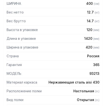
— Боковины (стойки) из трубы 20х20 нержавеющей стали
ШИРИНА
400
(
см
)
AISI 430 толщиной 1,2 мм
— Крепление к столу болтовое через отверстие в
Вес нетто
12.7
(
кг
)
столешнице
— Полка поставляется в разобранном виде
Вес брутто
14.7
(
кг
)
Высота в упаковке
120
(
мм
)
Длина в упаковке
1420
(
мм
)
Ширина в упаковке
420
(
мм
)
Страна
Россия
Гарантия
365
МОДЕЛЬ
93213
Материал каркаса
Нержавеющая сталь aisi 430
Расположение полки
Настольная
(
л.
)
Вид полки
Открытая
(
л.
)