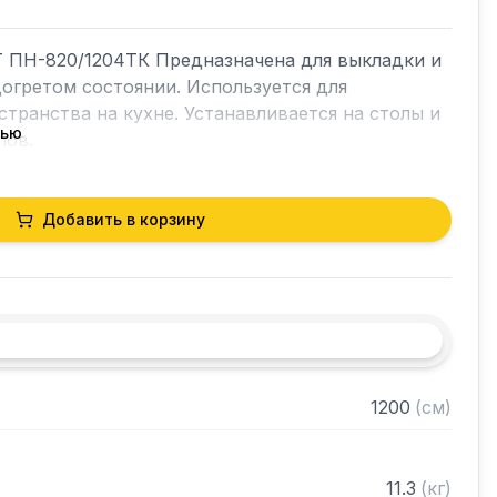
Т ПН-820/1204ТК Предназначена для выкладки и 
гретом состоянии. Используется для 
транства на кухне. Устанавливается на столы и 
тью
ов.

Добавить в корзину
огревом, нижний без подогрева

стали марки AISI 430 толщиной 0,8 мм

из нержавеющей стали марки AISI 430 толщиной 


ранном виде
1200
(
см
)
11.3
(
кг
)