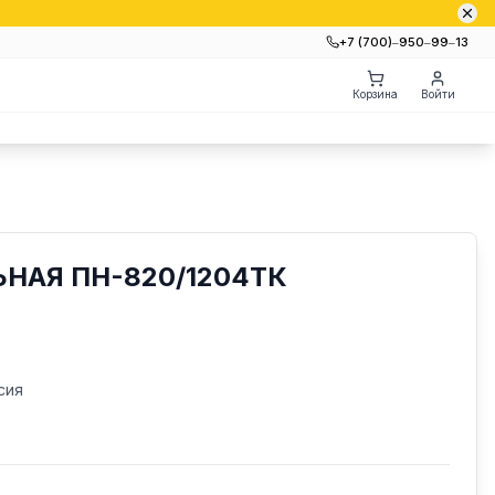
+7 (700)‒950‒99‒13
Корзина
Войти
НАЯ ПН-820/1204ТК
сия