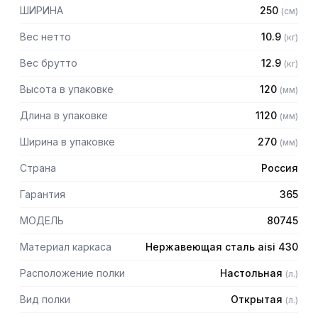
— Боковины (стойки) из трубы 20х20 нержавеющей стали
ШИРИНА
250
(
см
)
AISI 430 толщиной 1,2 мм
— Крепление к столу болтовое через отверстие в
Вес нетто
10.9
(
кг
)
столешнице
— Полка поставляется в разобранном виде
Вес брутто
12.9
(
кг
)
Высота в упаковке
120
(
мм
)
Длина в упаковке
1120
(
мм
)
Ширина в упаковке
270
(
мм
)
Страна
Россия
Гарантия
365
МОДЕЛЬ
80745
Материал каркаса
Нержавеющая сталь aisi 430
Расположение полки
Настольная
(
л.
)
Вид полки
Открытая
(
л.
)