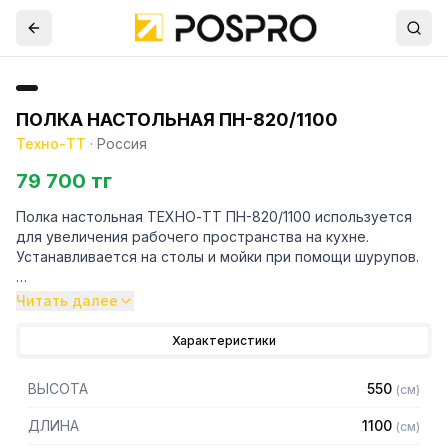
ПОЛКА НАСТОЛЬНАЯ ПН-820/1100
Техно-ТТ
·
Россия
79 700 тг
Полка настольная ТЕХНО-ТТ ПН-820/1100 используется
для увеличения рабочего пространства на кухне.
Устанавливается на столы и мойки при помощи шурупов.
Особенности:
Читать далее
— Настольная
Характеристики
— Для столов со столешницей ЛДСП
— Разборная
ВЫСОТА
550
(
см
)
— Из нержавеющей стали AISI 430 толщиной 0,8 мм
— С усилителем
ДЛИНА
1100
(
см
)
— 2 яруса